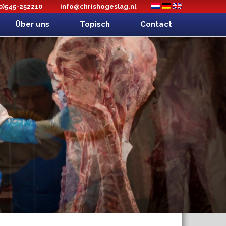
(0)545-252210
info@chrishogeslag.nl
Über uns
Topisch
Contact