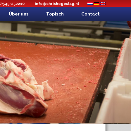
(0)545-252210
info@chrishogeslag.nl
Über uns
Topisch
Contact